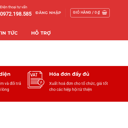
Điện thoại tư vấn
GIỎ HÀNG /
0
₫
ĐĂNG NHẬP
0972.198.585
TIN TỨC
HỖ TRỢ
diện
Hóa đơn đầy đủ
m và đổi trả
Xuất hoá đơn cho tổ chức, giá tốt
 lòng
cho các hiệp hội từ thiện