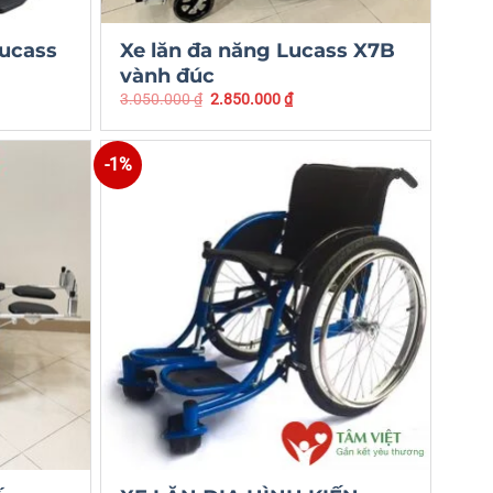
ucass
Xe lăn đa năng Lucass X7B
vành đúc
3.050.000
₫
2.850.000
₫
-1%