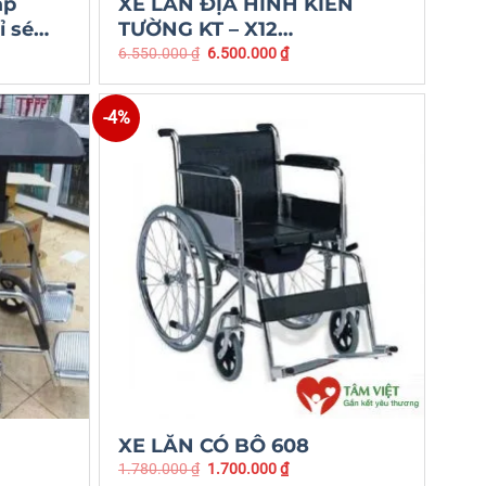
ấp
XE LĂN ĐỊA HÌNH KIẾN
ỉ sé…
TƯỜNG KT – X12…
6.550.000
₫
6.500.000
₫
-4%
XE LĂN CÓ BÔ 608
1.780.000
₫
1.700.000
₫