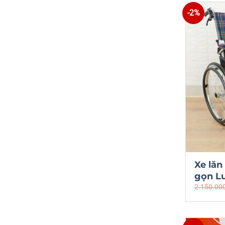
-2%
Xe lă
gọn L
2.150.00