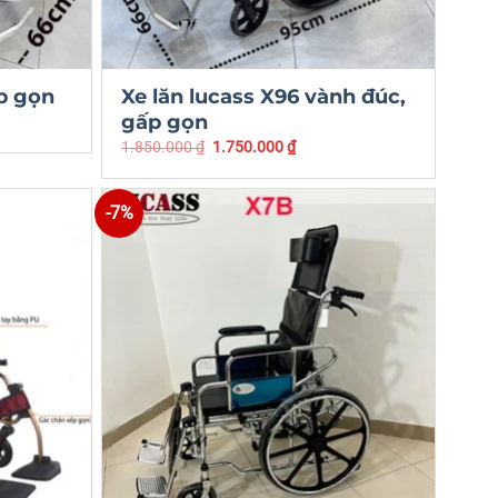
p gọn
Xe lăn lucass X96 vành đúc,
gấp gọn
1.850.000
₫
1.750.000
₫
-7%