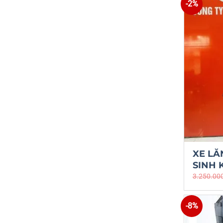
-2%
XE LĂ
SINH
3.250.00
-8%