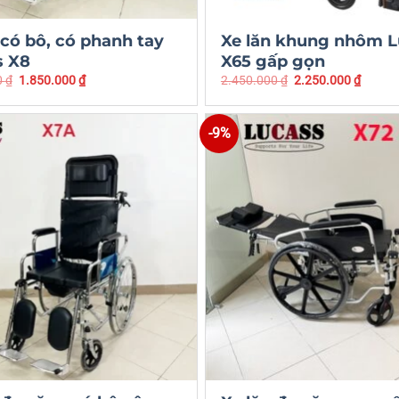
 có bô, có phanh tay
Xe lăn khung nhôm L
s X8
X65 gấp gọn
0
₫
1.850.000
₫
2.450.000
₫
2.250.000
₫
-9%