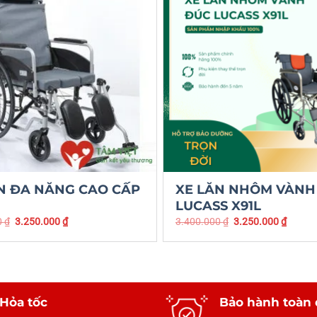
N ĐA NĂNG CAO CẤP
XE LĂN NHÔM VÀNH
LUCASS X91L
0
₫
3.250.000
₫
3.400.000
₫
3.250.000
₫
Hỏa tốc
Bảo hành toàn 