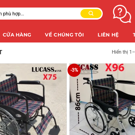
CỬA HÀNG
VỀ CHÚNG TÔI
LIÊN HỆ
T
Hiển thị 1
-3%