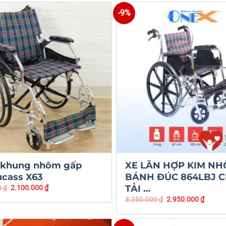
-9%
n khung nhôm gấp
XE LĂN HỢP KIM N
ucass X63
BÁNH ĐÚC 864LBJ C
TẢI …
0
₫
2.100.000
₫
3.250.000
₫
2.950.000
₫