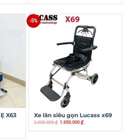
-5%
Ẹ X63
Xe lăn siêu gọn Lucass x69
2.050.000
₫
1.950.000
₫