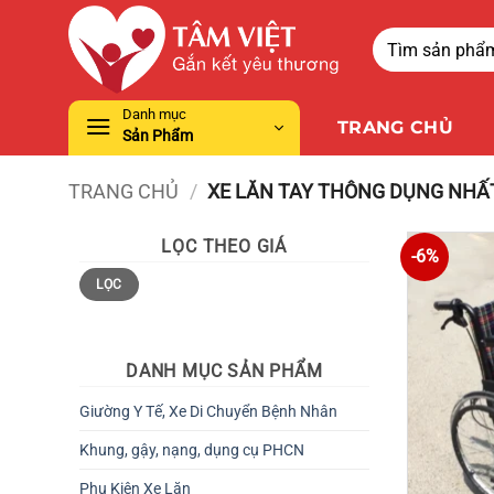
Danh mục
TRANG CHỦ
Sản Phẩm
TRANG CHỦ
/
XE LĂN TAY THÔNG DỤNG NHẤ
LỌC THEO GIÁ
-6%
LỌC
DANH MỤC SẢN PHẨM
Giường Y Tế, Xe Di Chuyển Bệnh Nhân
Khung, gậy, nạng, dụng cụ PHCN
Phụ Kiện Xe Lăn