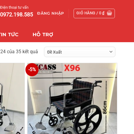
Điện thoại tư vấn
GIỎ HÀNG /
0
₫
ĐĂNG NHẬP
0972.198.585
TIN TỨC
HỖ TRỢ
–24 của 35 kết quả
-5%