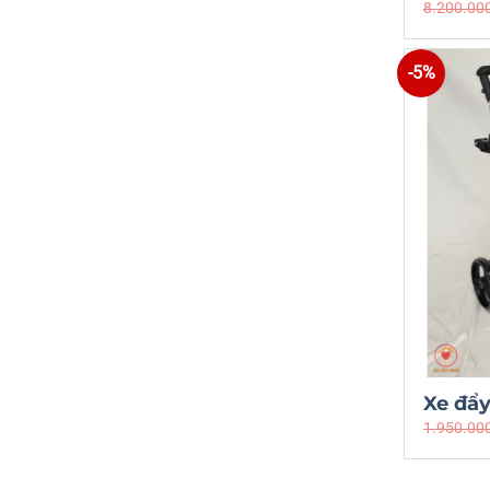
8.200.00
-5%
Xe đẩ
1.950.00