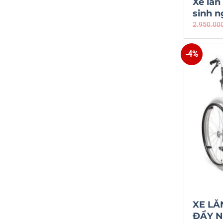
Xe lăn
sinh 
2.950.00
-4%
XE LĂ
ĐẨY N