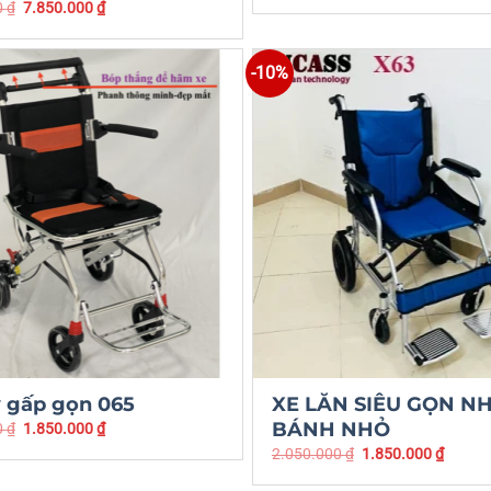
0
₫
7.850.000
₫
-10%
y gấp gọn 065
XE LĂN SIÊU GỌN NH
BÁNH NHỎ
0
₫
1.850.000
₫
2.050.000
₫
1.850.000
₫