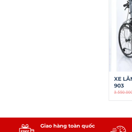
XE LĂ
903
3.550.00
Giao hàng toàn quốc