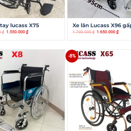
 tay lucass X75
Xe lăn Lucass X96 gấ
0
₫
1.550.000
₫
1.700.000
₫
1.650.000
₫
-8%