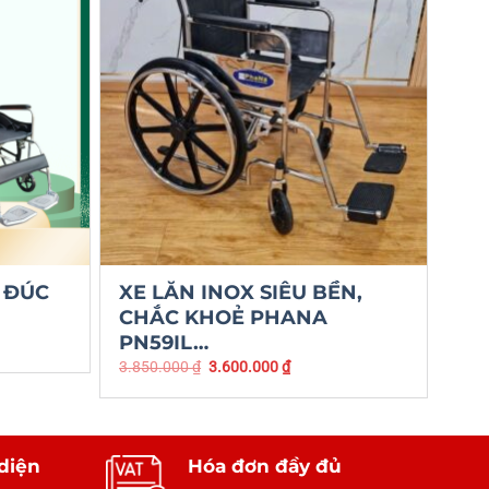
 ĐÚC
XE LĂN INOX SIÊU BỀN,
CHẮC KHOẺ PHANA
PN59IL…
3.850.000
₫
3.600.000
₫
diện
Hóa đơn đầy đủ