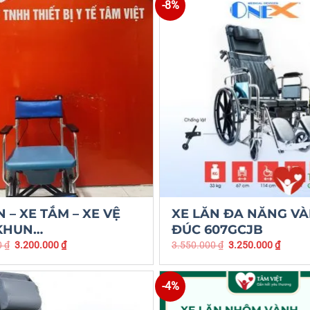
-8%
N – XE TẮM – XE VỆ
XE LĂN ĐA NĂNG V
 KHUN…
ĐÚC 607GCJB
0
₫
3.200.000
₫
3.550.000
₫
3.250.000
₫
-4%