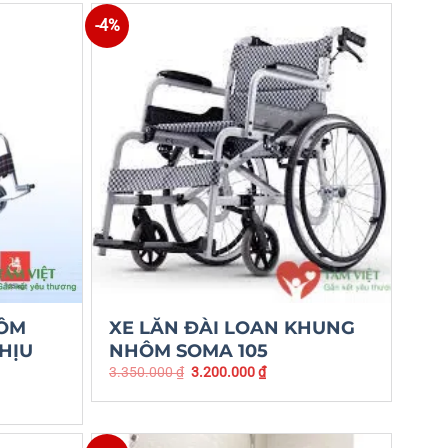
-4%
HÔM
XE LĂN ĐÀI LOAN KHUNG
HỊU
NHÔM SOMA 105
3.350.000
₫
3.200.000
₫