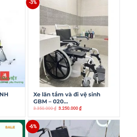
-3%
ÀNH
Xe lăn tắm và đi vệ sinh
GBM – 020…
3.350.000
₫
3.250.000
₫
-6%