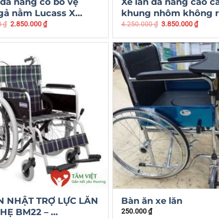
 đa năng có bô vệ
Xe lăn đa năng cao c
ngả nằm Lucass X…
khung nhôm không r
0
₫
2.850.000
₫
4.250.000
₫
3.850.000
₫
N NHẬT TRỢ LỰC LĂN
Bàn ăn xe lăn
HẸ BM22 – …
250.000
₫