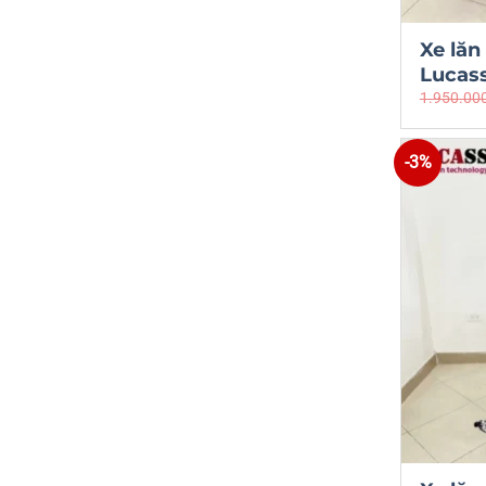
Xe lăn
Lucas
1.950.00
-3%