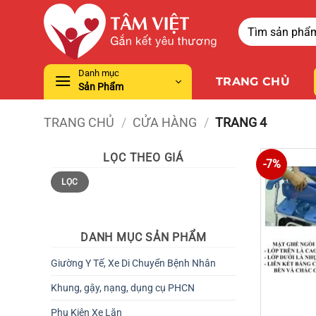
Danh mục
TRANG CHỦ
Sản Phẩm
TRANG CHỦ
/
CỬA HÀNG
/
TRANG 4
LỌC THEO GIÁ
-7%
LỌC
DANH MỤC SẢN PHẨM
Giường Y Tế, Xe Di Chuyển Bệnh Nhân
Khung, gậy, nạng, dụng cụ PHCN
Phụ Kiện Xe Lăn