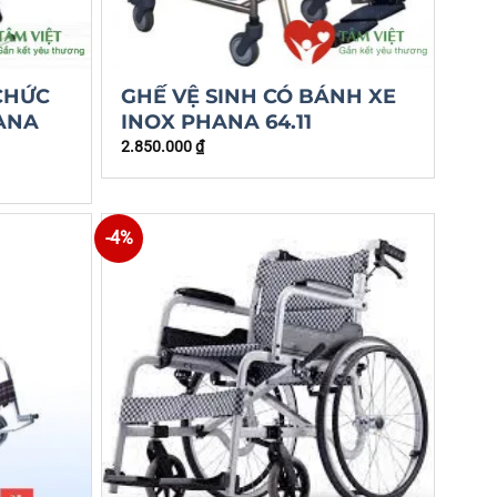
CHỨC
GHẾ VỆ SINH CÓ BÁNH XE
ANA
INOX PHANA 64.11
2.850.000
₫
-4%