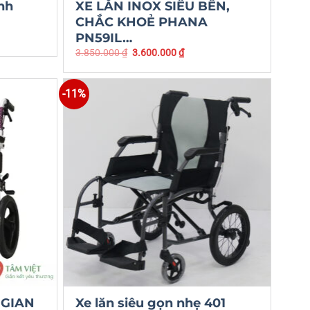
inh
XE LĂN INOX SIÊU BỀN,
CHẮC KHOẺ PHANA
PN59IL…
3.850.000
₫
3.600.000
₫
-11%
 GIAN
Xe lăn siêu gọn nhẹ 401