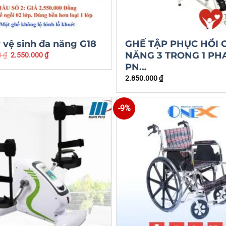
 vệ sinh đa năng G18
GHẾ TẬP PHỤC HỒI 
NĂNG 3 TRONG 1 PH
0
₫
2.550.000
₫
PN…
2.850.000
₫
-9%