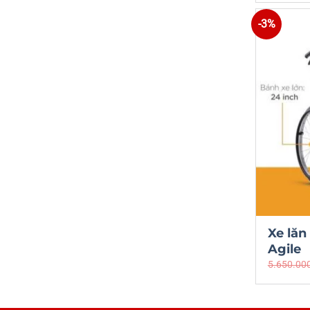
-3%
Xe lăn
Agile
5.650.00