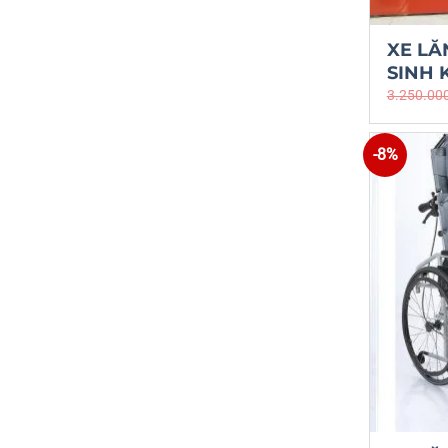
XE LĂ
SINH
3.250.00
-8%