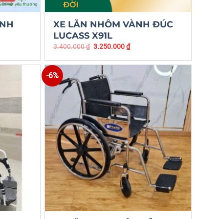
ÀNH
XE LĂN NHÔM VÀNH ĐÚC
LUCASS X91L
3.400.000
₫
3.250.000
₫
-6%