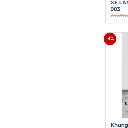
XE LĂ
903
3.550.00
-4%
Khung 