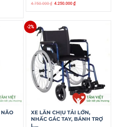
4.750.000
₫
4.250.000
₫
-2%
I NÃO
XE LĂN CHỊU TẢI LỚN,
NHẤC GÁC TAY, BÁNH TRỢ
L…