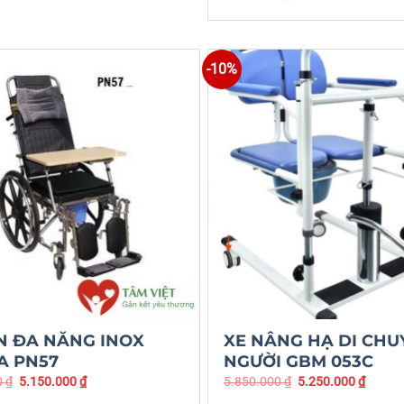
-10%
N ĐA NĂNG INOX
XE NÂNG HẠ DI CHU
A PN57
NGƯỜI GBM 053C
0
₫
5.150.000
₫
5.850.000
₫
5.250.000
₫