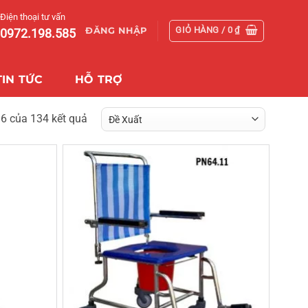
Điện thoại tư vấn
GIỎ HÀNG /
0
₫
ĐĂNG NHẬP
0972.198.585
TIN TỨC
HỖ TRỢ
96 của 134 kết quả