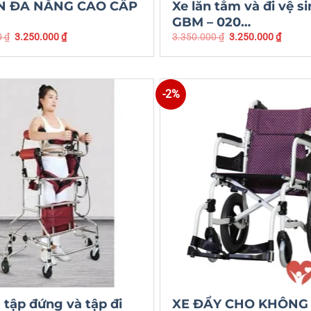
N ĐA NĂNG CAO CẤP
Xe lăn tắm và đi vệ s
GBM – 020…
0
₫
3.250.000
₫
3.350.000
₫
3.250.000
₫
-2%
tập đứng và tập đi
XE ĐẨY CHO KHÔNG