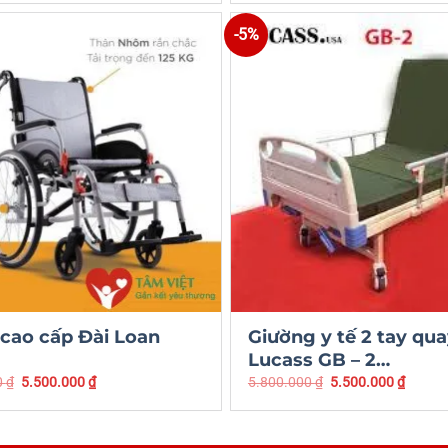
-5%
 cao cấp Đài Loan
Giường y tế 2 tay qu
Lucass GB – 2…
0
₫
5.500.000
₫
5.800.000
₫
5.500.000
₫