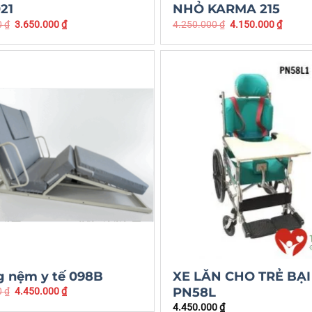
21
NHỎ KARMA 215
0
₫
3.650.000
₫
4.250.000
₫
4.150.000
₫
g nệm y tế 098B
XE LĂN CHO TRẺ BẠ
PN58L
0
₫
4.450.000
₫
4.450.000
₫