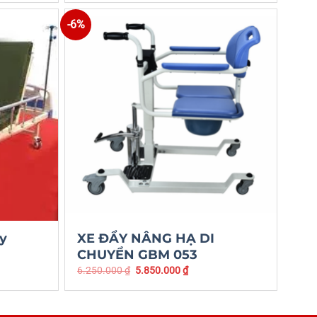
-6%
ay
XE ĐẨY NÂNG HẠ DI
CHUYỂN GBM 053
6.250.000
₫
5.850.000
₫