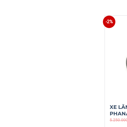
-2%
XE LĂ
PHAN
5.250.00