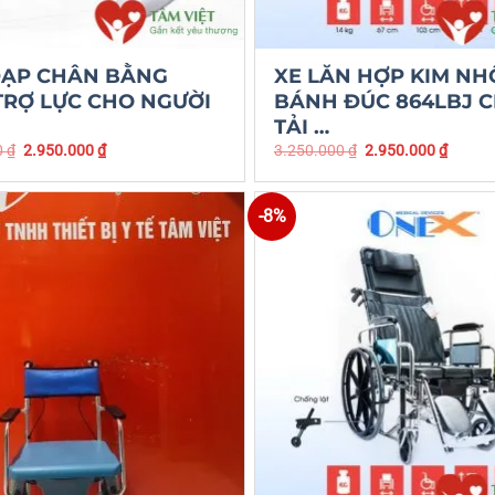
ĐẠP CHÂN BẰNG
XE LĂN HỢP KIM N
TRỢ LỰC CHO NGƯỜI
BÁNH ĐÚC 864LBJ C
TẢI …
0
₫
2.950.000
₫
3.250.000
₫
2.950.000
₫
-8%