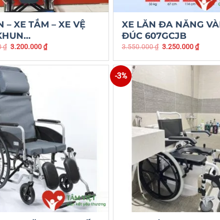
N – XE TẮM – XE VỆ
XE LĂN ĐA NĂNG V
 KHUN…
ĐÚC 607GCJB
0
₫
3.200.000
₫
3.550.000
₫
3.250.000
₫
-3%