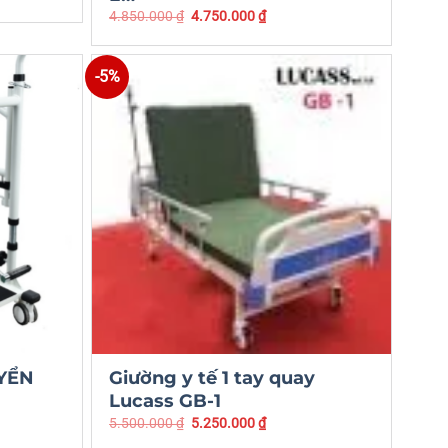
4.850.000
₫
4.750.000
₫
-5%
YỂN
Giường y tế 1 tay quay
Lucass GB-1
5.500.000
₫
5.250.000
₫