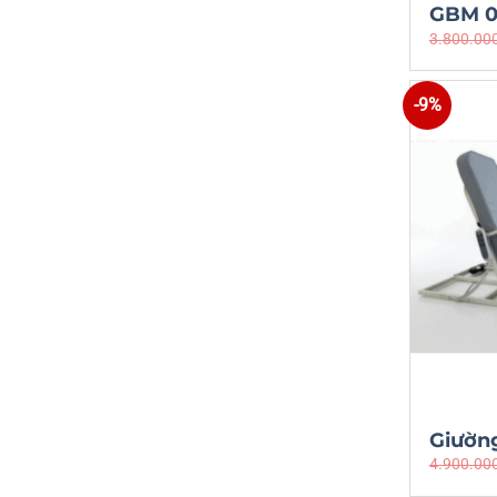
GBM 0
3.800.00
-9%
Giườn
4.900.00