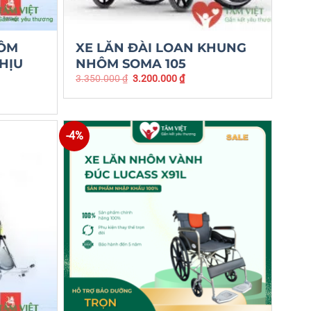
HÔM
XE LĂN ĐÀI LOAN KHUNG
HỊU
NHÔM SOMA 105
3.350.000
₫
3.200.000
₫
-4%