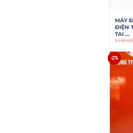
MÁY 
ĐIỆN 
TAI …
3.150.00
-2%