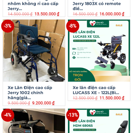
nhôm không rỉ cao cấp
Jerry 1803X có remote
Jerry…
điề…
14.500.000
₫
13.500.000
₫
16.500.000
₫
16.000.000
₫
-3%
-8%
Xe Lăn Điện cao cấp
Xe lăn điện cao cấp
Jerry 1002 chính
LUCASS XE – 122L(Bì…
hãng(giá…
12.500.000
₫
11.500.000
₫
9.500.000
₫
9.200.000
₫
-4%
-13%