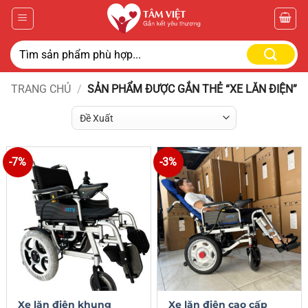
TRANG CHỦ
/
SẢN PHẨM ĐƯỢC GẮN THẺ “XE LĂN ĐIỆN”
-7%
-3%
Xe lăn điện khung
Xe lăn điện cao cấp