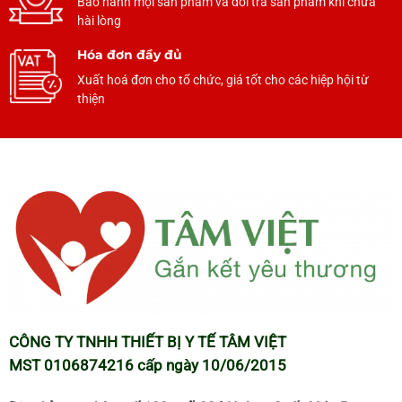
Bảo hành mọi sản phẩm và đổi trả sản phẩm khi chưa
hài lòng
Hóa đơn đầy đủ
Xuất hoá đơn cho tổ chức, giá tốt cho các hiệp hội từ
thiện
CÔNG TY TNHH THIẾT BỊ Y TẾ TÂM VIỆT
MST 0106874216 cấp ngày 10/06/2015