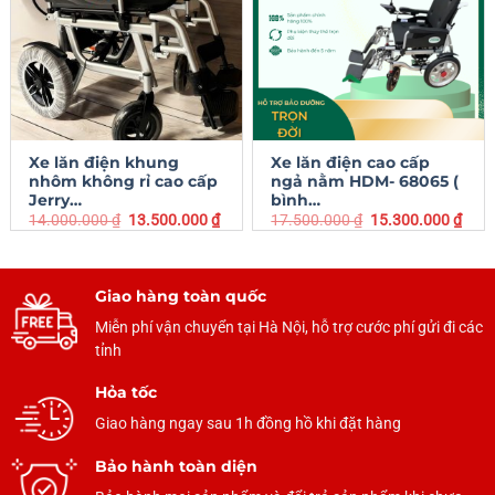
Xe lăn điện khung
Xe lăn điện cao cấp
nhôm không rỉ cao cấp
ngả nằm HDM- 68065 (
Jerry…
bình…
14.000.000
₫
13.500.000
₫
17.500.000
₫
15.300.000
₫
Giao hàng toàn quốc
Miễn phí vận chuyển tại Hà Nội, hỗ trợ cước phí gửi đi các
tỉnh
Hỏa tốc
Giao hàng ngay sau 1h đồng hồ khi đặt hàng
Bảo hành toàn diện