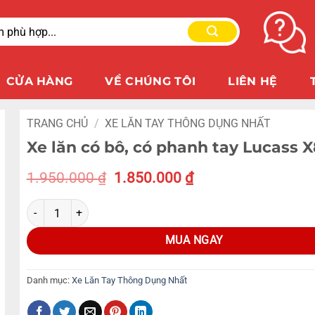
CỬA HÀNG
VỀ CHÚNG TÔI
LIÊN HỆ
TRANG CHỦ
/
XE LĂN TAY THÔNG DỤNG NHẤT
Xe lăn có bô, có phanh tay Lucass X
1.950.000
₫
1.850.000
₫
MUA NGAY
Danh mục:
Xe Lăn Tay Thông Dụng Nhất