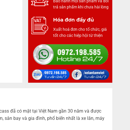
Bảo hành mọi sản phẩm và đổi
trả sản phẩm khi chưa hài lòng
Hóa đơn đầy đủ
Xuất hoá đơn cho tổ chức, giá
tốt cho các hiệp hội từ thiện
ucass đã có mặt tại Việt Nam gần 30 năm và được
sân bay và gia đình, phổ biến nhất là xe lăn, máy