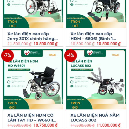
Xe lăn điện cao cấp
Xe lăn điện cao cấp
Jerry 301X chính hãng…
HDM – 68061 (Bình 1…
11.500.000
₫
10.500.000
₫
10.800.000
₫
10.500.000
₫
-7%
-4%
XE LĂN ĐIỆN HDM CÓ
XE LĂN ĐIỆN NGẢ NẰM
LĂN TAY HD – W66011…
LUCASS 802
11.500.000
₫
10.750.000
₫
11.500.000
₫
11.000.000
₫