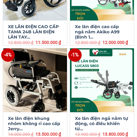
XE LĂN ĐIỆN CAO CẤP
Xe lăn điện cao cấp
TAMA 24B LĂN ĐIỆN
ngả nằm Akiko A99
LĂN TAY…
(Bình 1…
12.800.000
₫
11.500.000
₫
12.800.000
₫
12.000.000
₫
-4%
-1%
Xe lăn điện khung
Xe lăn điện ngả nằm tự
nhôm không rỉ cao cấp
động, có điều khiển
Jerry…
từ…
14.000.000
₫
13.500.000
₫
13.900.000
₫
13.800.000
₫