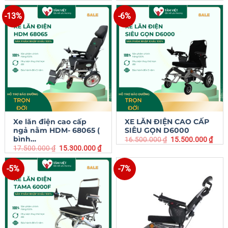
-13%
-6%
Xe lăn điện cao cấp
XE LĂN ĐIỆN CAO CẤP
ngả nằm HDM- 68065 (
SIÊU GỌN D6000
bình…
16.500.000
₫
15.500.000
₫
17.500.000
₫
15.300.000
₫
-5%
-7%