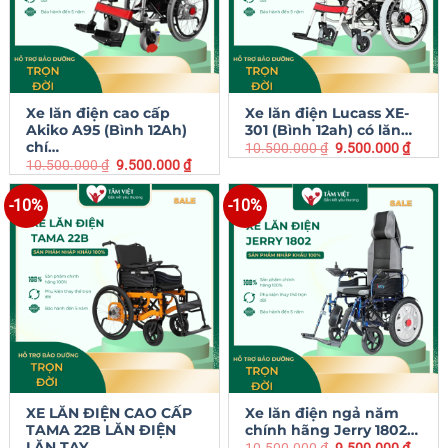
Xe lăn điện cao cấp
Xe lăn điện Lucass XE-
Akiko A95 (Bình 12Ah)
301 (Bình 12ah) có lăn…
chí…
10.500.000
₫
9.500.000
₫
10.500.000
₫
9.500.000
₫
-10%
-10%
XE LĂN ĐIỆN CAO CẤP
Xe lăn điện ngả năm
TAMA 22B LĂN ĐIỆN
chính hãng Jerry 1802…
LĂN TAY…
10.500.000
₫
9.500.000
₫