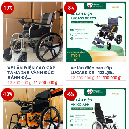
-10%
-8%
XE LĂN ĐIỆN CAO CẤP
Xe lăn điện cao cấp
TAMA 24B VÀNH ĐÚC
LUCASS XE – 122L(Bì…
BÁNH ĐẶ…
12.500.000
₫
11.500.000
₫
12.800.000
₫
11.500.000
₫
-10%
-6%