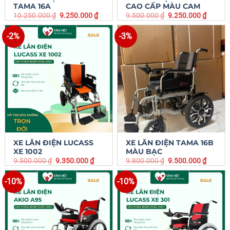
TAMA 16A
CAO CẤP MÀU CAM
10.250.000
₫
9.250.000
₫
9.500.000
₫
9.250.000
₫
-2%
-3%
XE LĂN ĐIỆN LUCASS
XE LĂN ĐIỆN TAMA 16B
XE 1002
MÀU BẠC
9.500.000
₫
9.350.000
₫
9.800.000
₫
9.500.000
₫
-10%
-10%