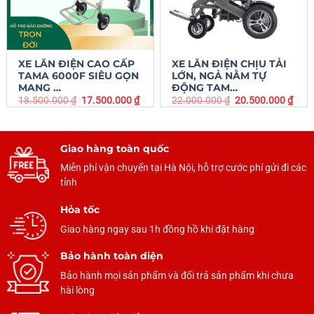
XE LĂN ĐIỆN CAO CẤP
XE LĂN ĐIỆN CHỊU TẢI
TAMA 6000F SIÊU GỌN
LỚN, NGẢ NẰM TỰ
MANG …
ĐỘNG TAM…
18.500.000
₫
17.500.000
₫
22.000.000
₫
20.500.000
₫
Giao hàng toàn quốc
Miễn phí vận chuyển tại Hà Nội, hỗ trợ cước phí gửi đi các
tỉnh
Hỏa tốc
Giao hàng ngay sau 1h đồng hồ khi đặt hàng
Bảo hành toàn diện
Bảo hành mọi sản phẩm và đổi trả sản phẩm khi chưa
hài lòng