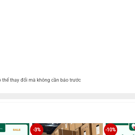
g
ó thể thay đổi mà không cần báo trước
-3%
-10%