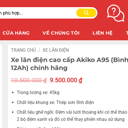
CỬA HÀNG
VỀ CHÚNG TÔI
LIÊN HỆ
TRANG CHỦ
/
XE LĂN ĐIỆN
Xe lăn điện cao cấp Akiko A95 (Bìn
12Ah) chính hãng
10.500.000
₫
9.500.000
₫
Trọng lượng xe: 45kg
Chất liệu khung xe: Thép sơn tĩnh điện
Chất liệu ghế ngồi: Đệm vải lưới thoáng khí có thể tháo
2 bộ đệm xanh và đỏ có thể thay phiên nhau sử dụng