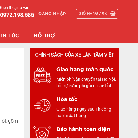
Điện thoại tư vấn
GIỎ HÀNG /
0
₫
ĐĂNG NHẬP
0972.198.585
TIN TỨC
HỖ TRỢ
CHÍNH SÁCH CỦA XE LĂN TÂM VIỆT
h
Giao hàng toàn quốc
Miễn phí vận chuyển tại Hà Nội,
hỗ trợ cước phí gửi đi các tỉnh
Hỏa tốc
Giao hàng ngay sau 1h đồng
hồ khi đặt hàng
 rời, gồm
Bảo hành toàn diện