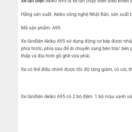
Xe lăn điện
Akiko A95 là xe lăn chạy điện điều khiển b
Hãng sản xuất: Akiko công nghệ Nhật Bản, sản xuất 
Mã sản phẩm: A95
Xe lănđiện Akiko A95 sử dụng động cơ kép được nhập 
phía trước, phía sau để di chuyển sang bên trái/ bên p
thấp và địa hình gồ ghề vừa phải.
Xe có thể điều chỉnh được tốc độ tăng giảm, có còi, t
Xe lănđiện Akiko A95 có 2 bộ đệm: 1 bộ màu xanh và 