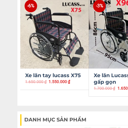
-6%
-3%
Xe lăn tay lucass X75
Xe lăn Lucas
gấp gọn
1.650.000
₫
1.550.000
₫
1.700.000
₫
1.650
DANH MỤC SẢN PHẨM