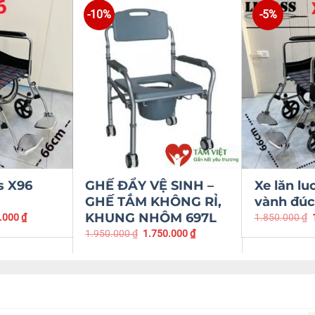
-10%
-5%
s X96
GHẾ ĐẨY VỆ SINH –
Xe lăn lu
GHẾ TẮM KHÔNG RỈ,
vành đúc
KHUNG NHÔM 697L
.000
₫
1.850.000
₫
1.950.000
₫
1.750.000
₫