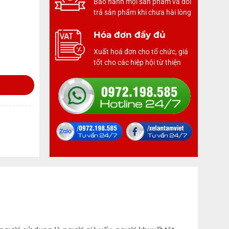
Bảo hành mọi sản phẩm và đổi
trả sản phẩm khi chưa hài lòng
Hóa đơn đầy đủ
Xuất hoá đơn cho tổ chức, giá
tốt cho các hiệp hội từ thiện