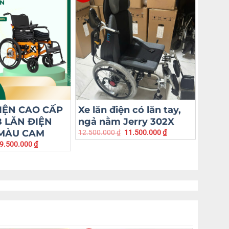
IỆN CAO CẤP
Xe lăn điện có lăn tay,
Xe lă
 LĂN ĐIỆN
ngả nằm Jerry 302X
nhôm
 MÀU CAM
Jerry
12.500.000
₫
11.500.000
₫
9.500.000
₫
14.500