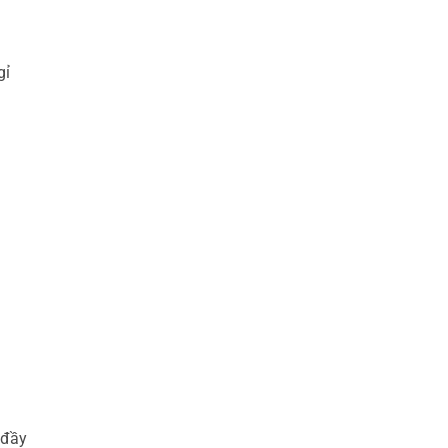
gỉ
 đầy