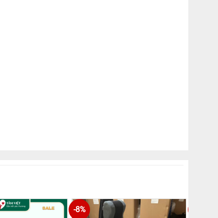
-8%
-7%