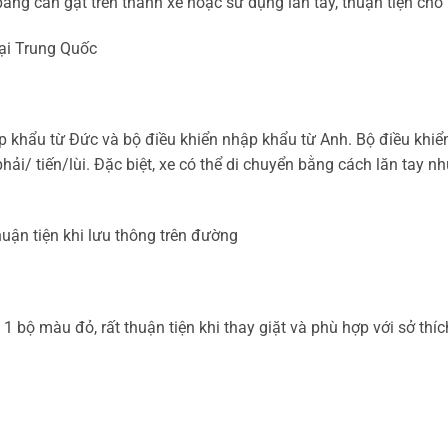
ằng cần gạt trên thành xe hoặc sử dụng lăn tay, thuận tiện cho 
tại Trung Quốc
khẩu từ Đức và bộ điều khiển nhập khẩu từ Anh. Bộ điều khiển 
hải/ tiến/lùi. Đặc biệt, xe có thể di chuyển bằng cách lăn tay nh
huận tiện khi lưu thông trên đường
1 bộ màu đỏ, rất thuận tiện khi thay giặt và phù hợp với sở th