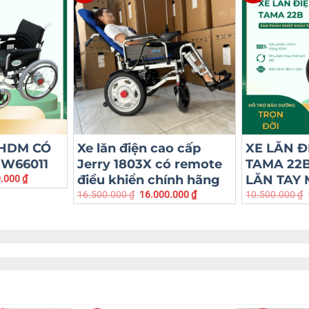
 HDM CÓ
Xe lăn điện cao cấp
XE LĂN Đ
 W66011
Jerry 1803X có remote
TAMA 22B
điều khiển chính hãng
LĂN TAY
0.000
₫
16.500.000
₫
16.000.000
₫
10.500.000
₫