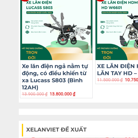
Xe lăn điện ngả nằm tự
XE LĂN ĐIỆN
động, có điều khiển từ
LĂN TAY HD –
xa Lucass S803 (Bình
11.500.000
₫
10.75
12AH)
13.900.000
₫
13.800.000
₫
XELANVIET ĐỀ XUẤT