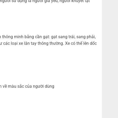
người sử dụng là người già yếu, người khuyết tật
thông minh bằng cần gạt: gạt sang trái, sang phải,
ư các loại xe lăn tay thông thường. Xe có thể lên dốc
ích về màu sắc của người dùng