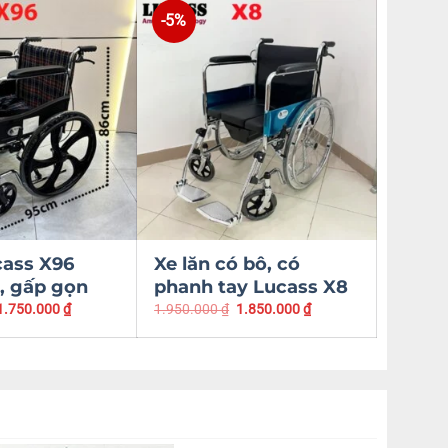
-5%
-8%
cass X96
Xe lăn có bô, có
Xe l
, gấp gọn
phanh tay Lucass X8
Lucas
1.750.000
₫
1.950.000
₫
1.850.000
₫
2.450.0