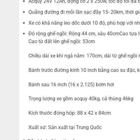
Acquy 24V 12Ah, động cơ 2 x 250w, tốc độ tối đa 
Quãng đường đi mỗi lần sạc đầy 15- 20km, thời gia
Xe có khả năng leo dốc dưới 10 độ, phù hợp với nhi
Độ rộng ghế ngồi: Rộng 44 cm, sâu 40cmCao tựa
Cao từ đất lên ghế ngồi: 53cm
Chiều dài xe khi ngả nằm: 170cm, dài từ ghế ngồi
Bánh trước đường kính 10 inch bằng cao su đặc, 
Bánh sau 16 inch (16 x 2.125) bơm hơi
Trọng lượng xe gồm acquy 40kg, cả thùng 46kg
Kích thước đóng hộp: 88 x 42 x 84cm
Xuất xứ: Sản xuất tại Trung Quốc