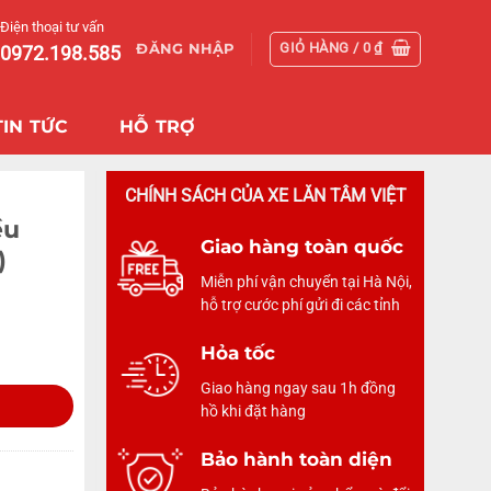
Điện thoại tư vấn
GIỎ HÀNG /
0
₫
ĐĂNG NHẬP
0972.198.585
TIN TỨC
HỖ TRỢ
CHÍNH SÁCH CỦA XE LĂN TÂM VIỆT
ều
Giao hàng toàn quốc
)
Miễn phí vận chuyển tại Hà Nội,
hỗ trợ cước phí gửi đi các tỉnh
Hỏa tốc
Giao hàng ngay sau 1h đồng
hồ khi đặt hàng
Bảo hành toàn diện