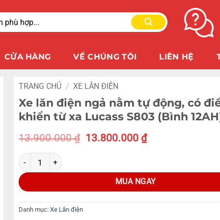
CỬA HÀNG
VỀ CHÚNG TÔI
LIÊN HỆ
TRANG CHỦ
/
XE LĂN ĐIỆN
Xe lăn điện ngả nằm tự động, có đi
khiển từ xa Lucass S803 (Bình 12AH
13.900.000
₫
13.800.000
₫
MUA NGAY
Danh mục:
Xe Lăn điện