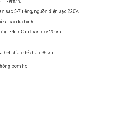
6 – 7km/h.
n sạc 5-7 tiếng, nguồn điện sạc 220V.
ều loại địa hình.
 lưng 74cmCao thành xe 20cm
 ra hết phần để chân 98cm
không bơm hơi