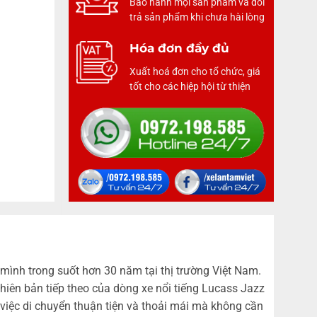
Bảo hành mọi sản phẩm và đổi
trả sản phẩm khi chưa hài lòng
Hóa đơn đầy đủ
Xuất hoá đơn cho tổ chức, giá
tốt cho các hiệp hội từ thiện
 mình trong suốt hơn 30 năm tại thị trường Việt Nam.
iên bản tiếp theo của dòng xe nổi tiếng Lucass Jazz
iệc di chuyển thuận tiện và thoải mái mà không cần