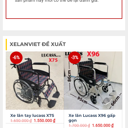
sản phẩm này mới có thể để lại đánh giá.
XELANVIET ĐỀ XUẤT
-6%
-3%
Xe lăn tay lucass X75
Xe lăn Lucass X96 gấp
gọn
1.650.000
₫
1.550.000
₫
1.700.000
₫
1.650.000
₫