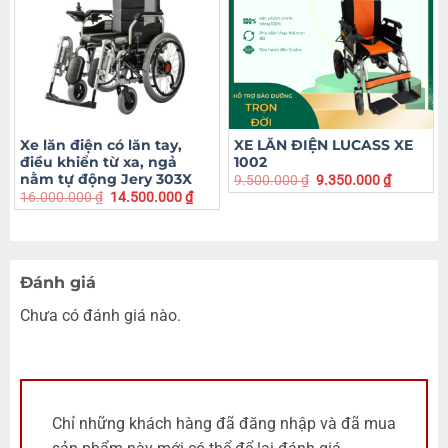
Xe lăn điện có lăn tay,
XE LĂN ĐIỆN LUCASS XE
điều khiển từ xa, ngả
1002
nằm tự động Jery 303X
9.500.000
₫
9.350.000
₫
16.000.000
₫
14.500.000
₫
Đánh giá
Chưa có đánh giá nào.
Chỉ những khách hàng đã đăng nhập và đã mua