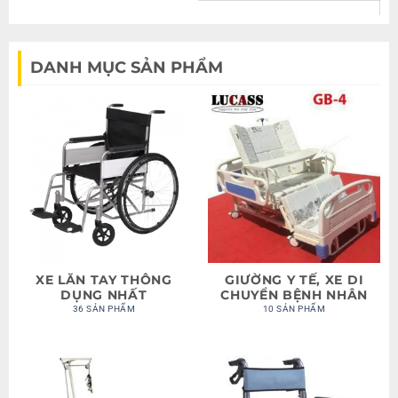
DANH MỤC SẢN PHẨM
XE LĂN TAY THÔNG
GIƯỜNG Y TẾ, XE DI
DỤNG NHẤT
CHUYỂN BỆNH NHÂN
36 SẢN PHẨM
10 SẢN PHẨM