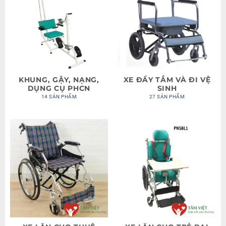
KHUNG, GẬY, NẠNG,
XE ĐẨY TẮM VÀ ĐI VỆ
DỤNG CỤ PHCN
SINH
14 SẢN PHẨM
27 SẢN PHẨM