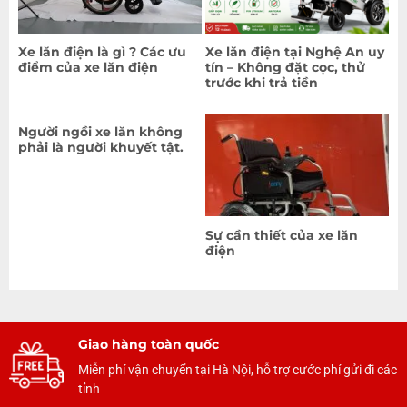
Xe lăn điện là gì ? Các ưu
Xe lăn điện tại Nghệ An uy
điểm của xe lăn điện
tín – Không đặt cọc, thử
trước khi trả tiền
Người ngồi xe lăn không
phải là người khuyết tật.
Sự cần thiết của xe lăn
điện
Giao hàng toàn quốc
Miễn phí vận chuyển tại Hà Nội, hỗ trợ cước phí gửi đi các
tỉnh