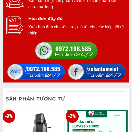
Bảo hành mọi sản phẩm và đổi trả sản phẩm khi
chưa hài lòng
Hóa đơn đầy đủ
Xuất hoá đơn cho tổ chức, giá tốt cho các hiệp hội từ
thiện
SẢN PHẨM TƯƠNG TỰ
-9%
-2%