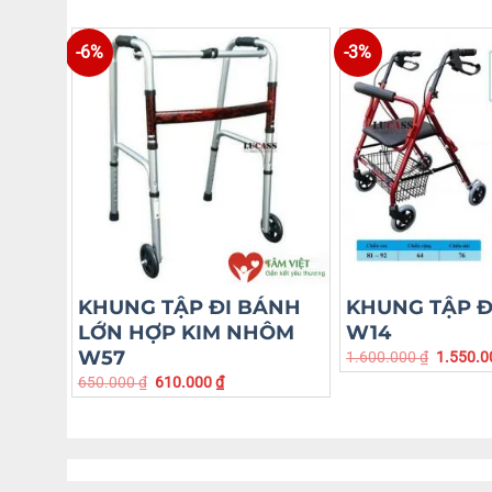
-6%
-3%
KHUNG TẬP ĐI BÁNH
KHUNG TẬP Đ
LỚN HỢP KIM NHÔM
W14
W57
1.600.000
₫
1.550.
650.000
₫
610.000
₫