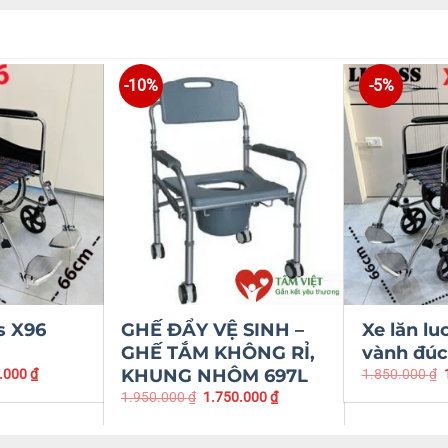
-10%
-5%
s X96
GHẾ ĐẨY VỆ SINH –
Xe lăn lu
GHẾ TẮM KHÔNG RỈ,
vành đúc
KHUNG NHÔM 697L
.000
₫
1.850.000
₫
1.950.000
₫
1.750.000
₫