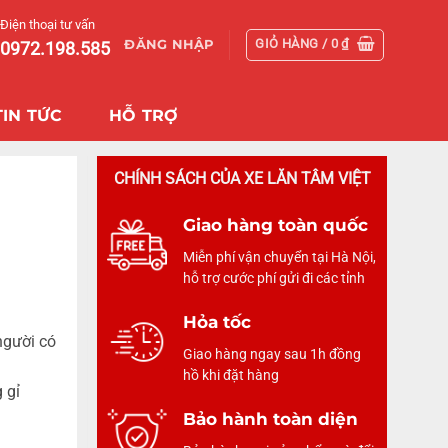
Điện thoại tư vấn
GIỎ HÀNG /
0
₫
ĐĂNG NHẬP
0972.198.585
TIN TỨC
HỖ TRỢ
CHÍNH SÁCH CỦA XE LĂN TÂM VIỆT
Giao hàng toàn quốc
Miễn phí vận chuyển tại Hà Nội,
hỗ trợ cước phí gửi đi các tỉnh
Hỏa tốc
người có
Giao hàng ngay sau 1h đồng
hồ khi đặt hàng
 gỉ
Bảo hành toàn diện