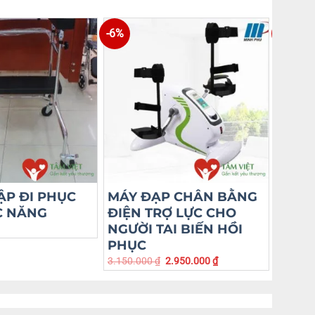
-6%
-4%
ẬP ĐI PHỤC
MÁY ĐẠP CHÂN BẰNG
KHUN
C NĂNG
ĐIỆN TRỢ LỰC CHO
NGỒI
NGƯỜI TAI BIẾN HỒI
790.00
PHỤC
3.150.000
₫
2.950.000
₫