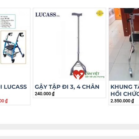
I LUCASS
GẬY TẬP ĐI 3, 4 CHÂN
KHUNG T
HỒI CHỨ
240.000
₫
000
₫
2.350.000
₫