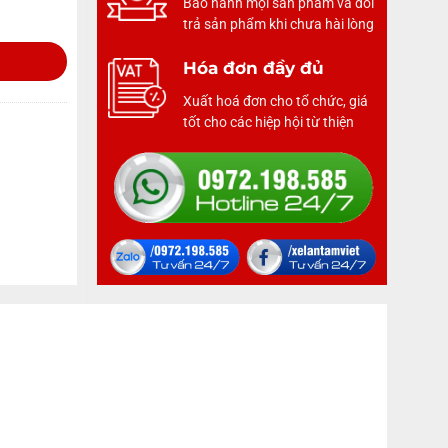
Bảo hành mọi sản phẩm và đổi
trả sản phẩm khi chưa hài lòng
Hóa đơn đầy đủ
Xuất hoá đơn cho tổ chức, giá
tốt cho các hiệp hội từ thiện