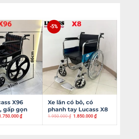
-5%
-8%
cass X96
Xe lăn có bô, có
Xe l
, gấp gọn
phanh tay Lucass X8
Lucas
1.750.000
₫
1.950.000
₫
1.850.000
₫
2.450.0