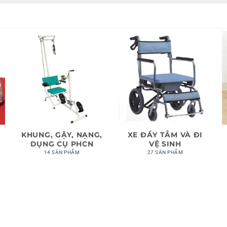
KHUNG, GẬY, NẠNG,
XE ĐẨY TẮM VÀ ĐI
DỤNG CỤ PHCN
VỆ SINH
14 SẢN PHẨM
27 SẢN PHẨM