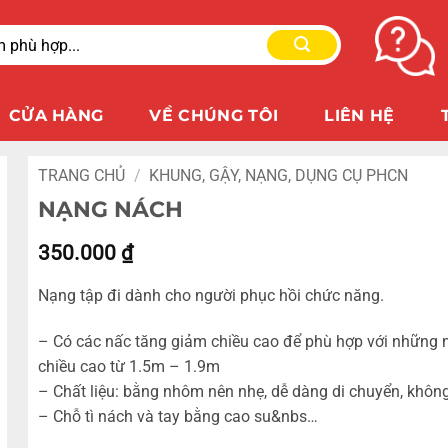
CỬA HÀNG
VỀ CHÚNG TÔI
LIÊN HỆ
TRANG CHỦ
/
KHUNG, GẬY, NẠNG, DỤNG CỤ PHCN
NẠNG NÁCH
350.000
₫
Nạng tập đi dành cho người phục hồi chức năng.
– Có các nấc tăng giảm chiều cao để phù hợp với những 
chiều cao từ 1.5m – 1.9m
– Chất liệu: bằng nhôm nên nhẹ, dễ dàng di chuyển, không
– Chỗ tì nách và tay bằng cao su&nbs…