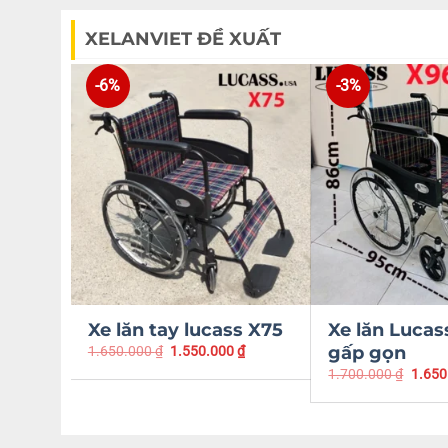
XELANVIET ĐỀ XUẤT
-6%
-3%
Xe lăn tay lucass X75
Xe lăn Lucas
gấp gọn
1.650.000
₫
1.550.000
₫
1.700.000
₫
1.650