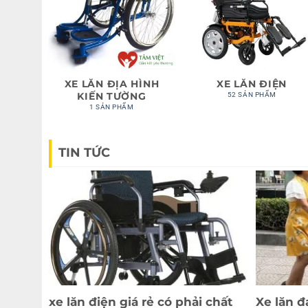
XE LĂN ĐỊA HÌNH
XE LĂN ĐIỆN
KIẾN TƯỜNG
52 SẢN PHẨM
1 SẢN PHẨM
TIN TỨC
xe lăn điện giá rẻ có phải chất
Xe lăn đ