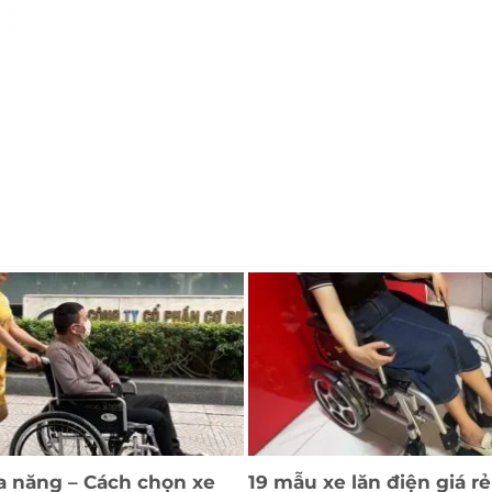
a năng – Cách chọn xe
19 mẫu xe lăn điện giá rẻ