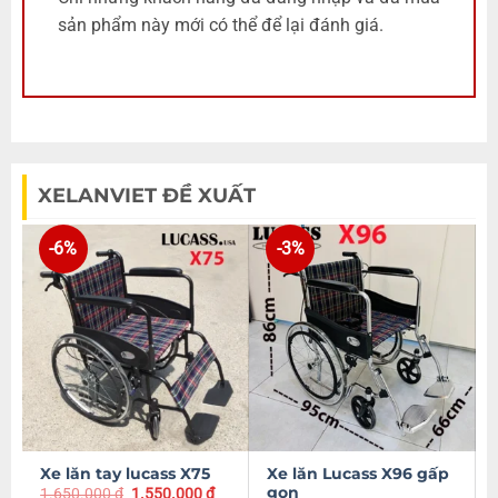
sản phẩm này mới có thể để lại đánh giá.
XELANVIET ĐỀ XUẤT
-6%
-3%
Xe lăn tay lucass X75
Xe lăn Lucass X96 gấp
gọn
1.650.000
₫
1.550.000
₫