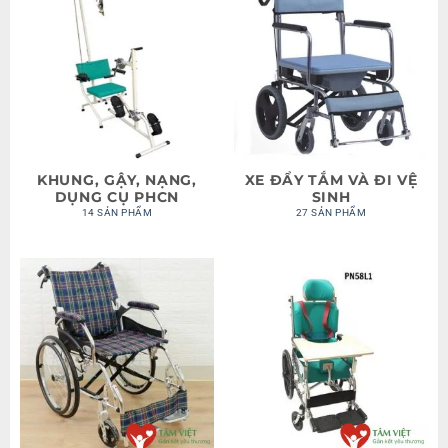
KHUNG, GẬY, NẠNG,
XE ĐẨY TẮM VÀ ĐI VỆ
DỤNG CỤ PHCN
SINH
14 SẢN PHẨM
27 SẢN PHẨM