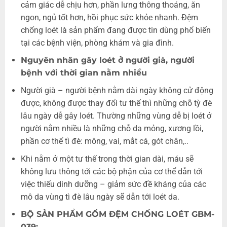
cảm giác dễ chịu hơn, phần lưng thông thoáng, ăn
ngon, ngủ tốt hơn, hồi phục sức khỏe nhanh. Đệm
chống loét là sản phẩm đang được tin dùng phổ biến
tại các bệnh viện, phòng khám và gia đình.
Nguyên nhân gây loét ở người già, người
bệnh với thời gian nằm nhiều
Người già – người bệnh nằm dài ngày không cử động
được, không được thay đổi tư thế thì những chỗ tỳ đè
lâu ngày dễ gây loét. Thường những vùng dễ bị loét ở
người nằm nhiều là những chỗ da mỏng, xương lồi,
phần cơ thể tì đè: mông, vai, mắt cá, gót chân,..
Khi nằm ở một tư thế trong thời gian dài, máu sẽ
không lưu thông tới các bộ phận của cơ thể dẫn tới
việc thiếu dinh dưỡng – giảm sức đề kháng của các
mô da vùng tì đè lâu ngày sẽ dẫn tới loét da.​
BỘ SẢN PHẨM GỒM ĐỆM CHỐNG LOÉT GBM-
039: