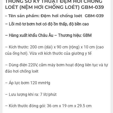
THÔNG SỐ KỸ THUẬT ĐỆM HƠI CHỐNG
LOÉT (NỆM HƠI CHỐNG LOÉT) GBM-039
– Tên sản phẩm:
Đệm hơi chống loét GBM-039
– Lõi mô tơ bơm hơi có độ ồn thấp, độ bền cao
– Hàng xuất khẩu Châu Âu – Thương hiệu: GBM
– Kích thước: 200 cm (dài) x 90 cm (rộng) x 10 cm (cao
của ống hơi). Vừa với kích thước của giường y tế
– Dùng điện 220V, cắm máy bơm hoạt động liên tục và tự
đảo hơi chống loét
– Áp lực bơm 120 mmHg
– Lưu lượng khí ra: 7 lít/phút
– Kích thước đóng gói: 36 cm x 19 cm x 29.5 cm