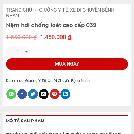
TRANG CHỦ
/
GIƯỜNG Y TẾ, XE DI CHUYỂN BỆNH
NHÂN
Nệm hơi chống loét cao cấp 039
1.550.000
₫
1.450.000
₫
MUA NGAY
Danh mục:
Giường Y Tế, Xe Di Chuyển Bệnh Nhân
MÔ TẢ SẢN PHẨM