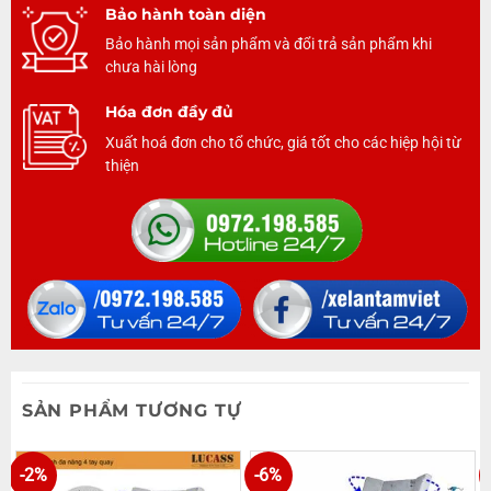
Bảo hành toàn diện
Bảo hành mọi sản phẩm và đổi trả sản phẩm khi
chưa hài lòng
Hóa đơn đầy đủ
Xuất hoá đơn cho tổ chức, giá tốt cho các hiệp hội từ
thiện
SẢN PHẨM TƯƠNG TỰ
-2%
-6%