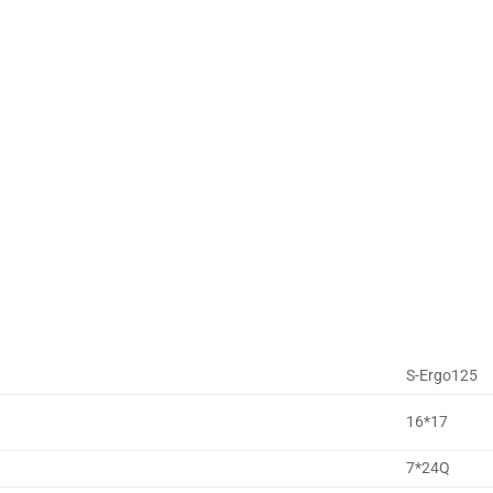
S-Ergo125
16*17
7*24Q