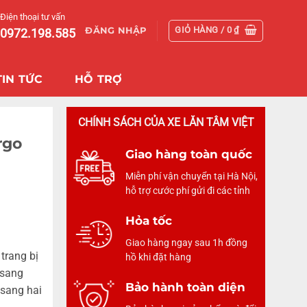
Điện thoại tư vấn
GIỎ HÀNG /
0
₫
ĐĂNG NHẬP
0972.198.585
TIN TỨC
HỖ TRỢ
CHÍNH SÁCH CỦA XE LĂN TÂM VIỆT
rgo
Giao hàng toàn quốc
Miễn phí vận chuyển tại Hà Nội,
hỗ trợ cước phí gửi đi các tỉnh
Hỏa tốc
Giao hàng ngay sau 1h đồng
trang bị
hồ khi đặt hàng
 sang
Bảo hành toàn diện
 sang hai