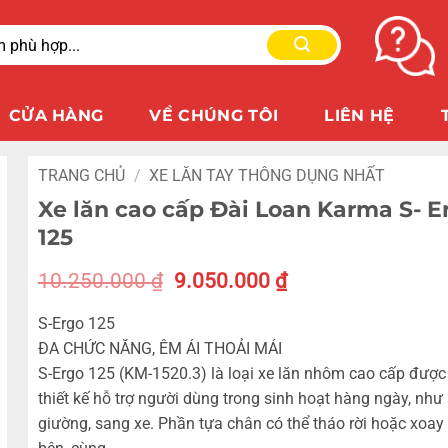
CỬA HÀNG
VỀ CHÚNG TÔI
LIÊN HỆ
TRANG CHỦ
/
XE LĂN TAY THÔNG DỤNG NHẤT
Xe lăn cao cấp Đài Loan Karma S- E
125
10.250.000
₫
9.050.000
₫
S-Ergo 125
ĐA CHỨC NĂNG, ÊM ÁI THOẢI MÁI
S-Ergo 125 (KM-1520.3) là loại xe lăn nhôm cao cấp được 
thiết kế hỗ trợ người dùng trong sinh hoạt hàng ngày, như
giường, sang xe. Phần tựa chân có thể tháo rời hoặc xoay