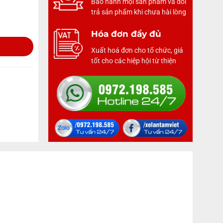
Bảo hành mọi sản phẩm và đổi
trả sản phẩm khi chưa hài lòng
Hóa đơn đầy đủ
Xuất hoá đơn cho tổ chức, giá
tốt cho các hiệp hội từ thiện