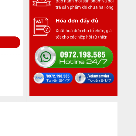
Bảo hành mọi sản phẩm và đổi
trả sản phẩm khi chưa hài lòng
Hóa đơn đầy đủ
Xuất hoá đơn cho tổ chức, giá
tốt cho các hiệp hội từ thiện