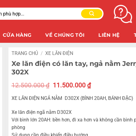
CỬA HÀNG
VỀ CHÚNG TÔI
LIÊN HỆ
TRANG CHỦ
/
XE LĂN ĐIỆN
Xe lăn điện có lăn tay, ngả nằm Jer
302X
12.500.000
₫
11.500.000
₫
XE LĂN ĐIỆN NGẢ NẰM D302X (BÌNH 20AH, BÁNH ĐẶC)
Xe lăn điện ngã nằm D302X
Với bình lớn 20AH: bền hơn, đi xa hơn và không cần bình 
phòng
Sử dụng cần điều khiển điều hướng.