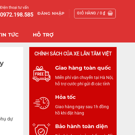
Điện thoại tư vấn
GIỎ HÀNG /
0
₫
ĐĂNG NHẬP
0972.198.585
TIN TỨC
HỖ TRỢ
CHÍNH SÁCH CỦA XE LĂN TÂM VIỆT
ry
Giao hàng toàn quốc
Miễn phí vận chuyển tại Hà Nội,
hỗ trợ cước phí gửi đi các tỉnh
Hỏa tốc
Giao hàng ngay sau 1h đồng
hồ khi đặt hàng
phụ dự
Bảo hành toàn diện