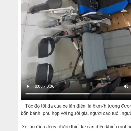
– Tốc độ tối đa của xe lăn điện là 6km/h tương đương
bốn bánh phù hợp với người già, người cao tuổi, người 
-Xe lăn điện Jerry được thiết kế cần điều khiển một b